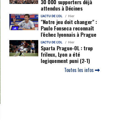
30 000 supporters déjà
attendus à Décines
L'ACTU DE L'OL
Hier
"Notre jeu doit changer" :
Paulo Fonseca reconnaît
l’échec lyonnais à Prague
L'ACTU DE L'OL
Hier
Sparta Prague-OL : trop
frileux, Lyon a été
logiquement puni (2-1)
Toutes les infos