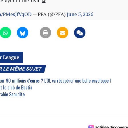
Player of the Year 🏆
om/PMesJfVqOD
— PFA (@PFA)
June 5, 2026
r League
R LE MÊME SUJET
r 90 millions d'euros ? L'OL va récupérer une belle enveloppe !
t le club de Bastia
Arabie Saoudite