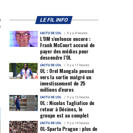
n
LE FIL INFO
0
L'ACTU DE L'OL
Il y a 4 heures
L’OM s’enfonce encore :
Frank McCourt accusé de
payer des médias pour
descendre l’OL
L'ACTU DE L'OL
Il y a 11 heures
OL : Orel Mangala poussé
vers la sortie malgré un
investissement de 25
millions d’euros
L'ACTU DE L'OL
Il y a 12 heures
OL : Nicolas Tagliafico de
retour à Décines, le
groupe est au complet
L'ACTU DE L'OL
Il y a 14 heures
OL-Sparta Prague : plus de