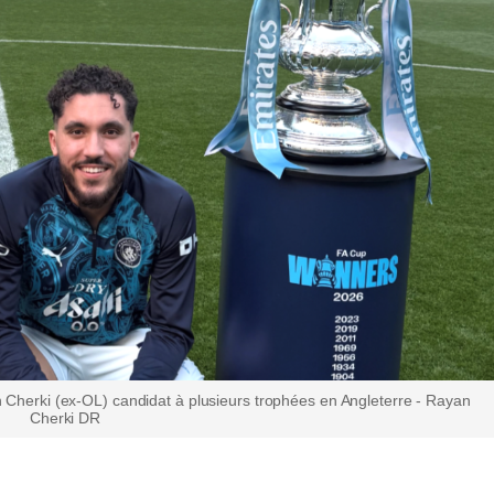
 Cherki (ex-OL) candidat à plusieurs trophées en Angleterre - Rayan
Cherki DR