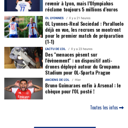
revenir à Lyon, mais l’Olympiakos
réclame toujours 5 millions d’euros
OL LYONNES
Il y a 21 heures
OL Lyonnes-Real Sociedad : Paralluelo
déjà en vue, les recrues se montrent
pour le premier match de préparation
(1-1)
L'ACTU DE L'OL
Il y a 23 heures
Des "menaces pèsent sur
l'évènement" : un dispositif anti-
drones déployé autour du Groupama
Stadium pour OL-Sparta Prague
ANCIENS DE L'OL
Hier
Bruno Guimaraes enfin à Arsenal : le
chèque pour l'OL posté !
Toutes les infos