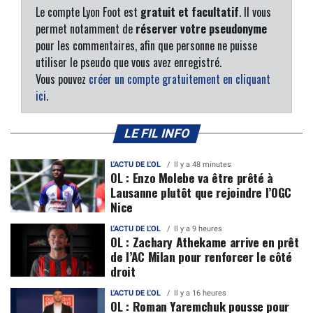
Le compte Lyon Foot est
gratuit et facultatif
. Il vous
permet notamment de
réserver votre pseudonyme
pour les commentaires, afin que personne ne puisse
utiliser le pseudo que vous avez enregistré.
Vous pouvez
créer un compte gratuitement en cliquant
ici
.
LE FIL INFO
L'ACTU DE L'OL
Il y a 48 minutes
OL : Enzo Molebe va être prêté à
Lausanne plutôt que rejoindre l’OGC
Nice
L'ACTU DE L'OL
Il y a 9 heures
OL : Zachary Athekame arrive en prêt
de l’AC Milan pour renforcer le côté
droit
L'ACTU DE L'OL
Il y a 16 heures
OL : Roman Yaremchuk pousse pour