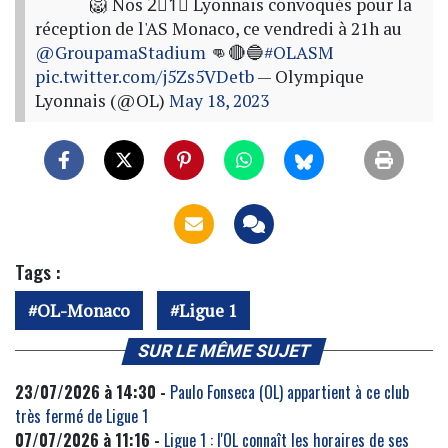
🦁 Nos 2⃣1⃣ Lyonnais convoqués pour la
réception de l'AS Monaco, ce vendredi à 21h au
@GroupamaStadium
👊🔴🔵
#OLASM
pic.twitter.com/j5Zs5VDetb
— Olympique
Lyonnais (@OL)
May 18, 2023
Tags :
OL-Monaco
Ligue 1
SUR LE MÊME SUJET
23/07/2026 à 14:30 -
Paulo Fonseca (OL) appartient à ce club
très fermé de Ligue 1
07/07/2026 à 11:16 -
Ligue 1 : l'OL connaît les horaires de ses