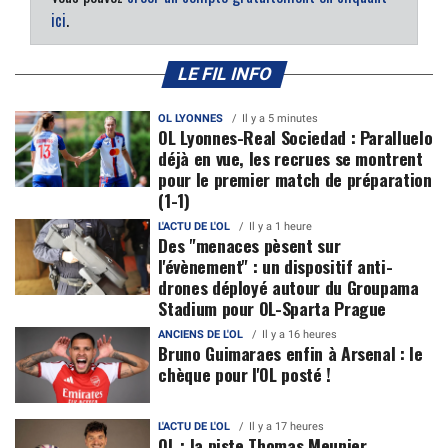
ici
.
LE FIL INFO
OL LYONNES
Il y a 5 minutes
OL Lyonnes-Real Sociedad : Paralluelo
déjà en vue, les recrues se montrent
pour le premier match de préparation
(1-1)
L'ACTU DE L'OL
Il y a 1 heure
Des "menaces pèsent sur
l'évènement" : un dispositif anti-
drones déployé autour du Groupama
Stadium pour OL-Sparta Prague
ANCIENS DE L'OL
Il y a 16 heures
Bruno Guimaraes enfin à Arsenal : le
chèque pour l'OL posté !
L'ACTU DE L'OL
Il y a 17 heures
OL : la piste Thomas Meunier