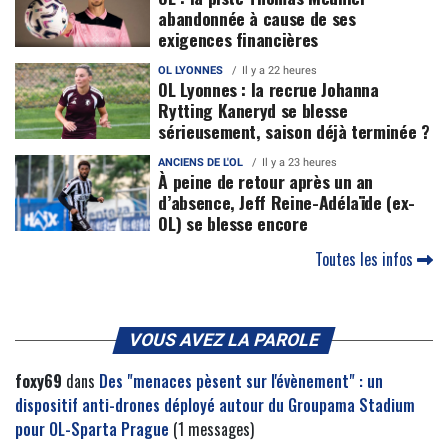
abandonnée à cause de ses
exigences financières
OL LYONNES
Il y a 22 heures
OL Lyonnes : la recrue Johanna
Rytting Kaneryd se blesse
sérieusement, saison déjà terminée ?
ANCIENS DE L'OL
Il y a 23 heures
À peine de retour après un an
d’absence, Jeff Reine-Adélaïde (ex-
OL) se blesse encore
Toutes les infos
VOUS AVEZ LA PAROLE
foxy69
dans
Des "menaces pèsent sur l'évènement" : un
dispositif anti-drones déployé autour du Groupama Stadium
pour OL-Sparta Prague
(1 messages)