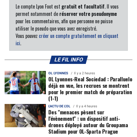
Le compte Lyon Foot est
gratuit et facultatif
. Il vous
permet notamment de
réserver votre pseudonyme
pour les commentaires, afin que personne ne puisse
utiliser le pseudo que vous avez enregistré.
Vous pouvez
créer un compte gratuitement en cliquant
ici
.
LE FIL INFO
OL LYONNES
Il y a 2 heures
OL Lyonnes-Real Sociedad : Paralluelo
déjà en vue, les recrues se montrent
pour le premier match de préparation
(1-1)
L'ACTU DE L'OL
Il y a 4 heures
Des "menaces pèsent sur
l'évènement" : un dispositif anti-
drones déployé autour du Groupama
Stadium pour OL-Sparta Prague