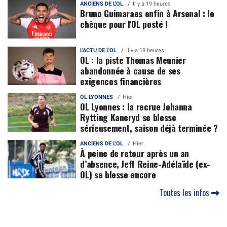
ANCIENS DE L'OL
Il y a 19 heures
Bruno Guimaraes enfin à Arsenal : le
chèque pour l'OL posté !
L'ACTU DE L'OL
Il y a 19 heures
OL : la piste Thomas Meunier
abandonnée à cause de ses
exigences financières
OL LYONNES
Hier
OL Lyonnes : la recrue Johanna
Rytting Kaneryd se blesse
sérieusement, saison déjà terminée ?
ANCIENS DE L'OL
Hier
À peine de retour après un an
d’absence, Jeff Reine-Adélaïde (ex-
OL) se blesse encore
Toutes les infos