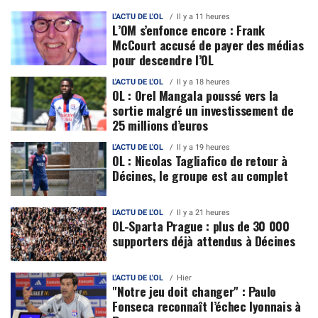
L'ACTU DE L'OL
Il y a 11 heures
L’OM s’enfonce encore : Frank
McCourt accusé de payer des médias
pour descendre l’OL
L'ACTU DE L'OL
Il y a 18 heures
OL : Orel Mangala poussé vers la
sortie malgré un investissement de
25 millions d’euros
L'ACTU DE L'OL
Il y a 19 heures
OL : Nicolas Tagliafico de retour à
Décines, le groupe est au complet
L'ACTU DE L'OL
Il y a 21 heures
OL-Sparta Prague : plus de 30 000
supporters déjà attendus à Décines
L'ACTU DE L'OL
Hier
"Notre jeu doit changer" : Paulo
Fonseca reconnaît l’échec lyonnais à