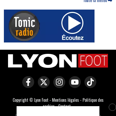
Toute la météo
Copyright © Lyon Foot -
Mentions légales
-
Politique des
cookies
-
Contact
-
Domaines officiels :
lyonfoot.com
,
lyonfootball.com
,
lyonfootball.fr