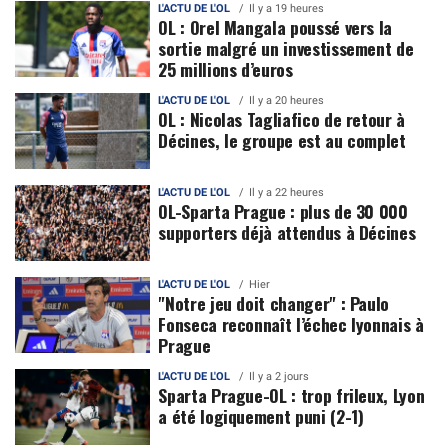
L'ACTU DE L'OL
Il y a 19 heures
OL : Orel Mangala poussé vers la
sortie malgré un investissement de
25 millions d’euros
L'ACTU DE L'OL
Il y a 20 heures
OL : Nicolas Tagliafico de retour à
Décines, le groupe est au complet
L'ACTU DE L'OL
Il y a 22 heures
OL-Sparta Prague : plus de 30 000
supporters déjà attendus à Décines
L'ACTU DE L'OL
Hier
"Notre jeu doit changer" : Paulo
Fonseca reconnaît l’échec lyonnais à
Prague
L'ACTU DE L'OL
Il y a 2 jours
Sparta Prague-OL : trop frileux, Lyon
a été logiquement puni (2-1)