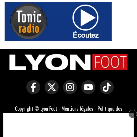
Copyright © Lyon Foot -
Mentions légales
-
Politique des
cookies
-
Contact
-
Domaines officiels :
lyonfoot.com
,
lyonfootball.com
,
lyonfootball.fr