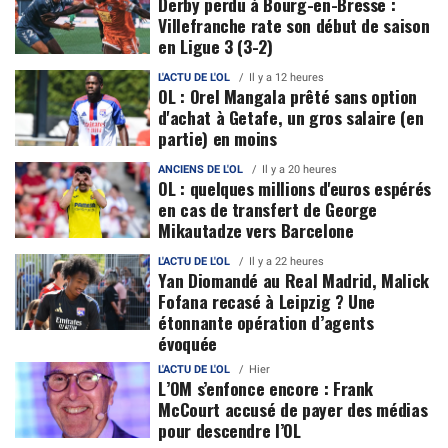
Derby perdu à Bourg-en-Bresse :
Villefranche rate son début de saison
en Ligue 3 (3-2)
L'ACTU DE L'OL
Il y a 12 heures
OL : Orel Mangala prêté sans option
d'achat à Getafe, un gros salaire (en
partie) en moins
ANCIENS DE L'OL
Il y a 20 heures
OL : quelques millions d'euros espérés
en cas de transfert de George
Mikautadze vers Barcelone
L'ACTU DE L'OL
Il y a 22 heures
Yan Diomandé au Real Madrid, Malick
Fofana recasé à Leipzig ? Une
étonnante opération d’agents
évoquée
L'ACTU DE L'OL
Hier
L’OM s’enfonce encore : Frank
McCourt accusé de payer des médias
pour descendre l’OL