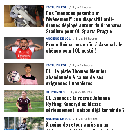
L'ACTU DE L'OL
Il y a 1 heure
Des "menaces pèsent sur
l'évènement" : un dispositif anti-
drones déployé autour du Groupama
Stadium pour OL-Sparta Prague
ANCIENS DE L'OL
Il y a 16 heures
Bruno Guimaraes enfin à Arsenal : le
chèque pour l'OL posté !
L'ACTU DE L'OL
Il y a 17 heures
OL : la piste Thomas Meunier
abandonnée à cause de ses
exigences financières
OL LYONNES
Il y a 22 heures
OL Lyonnes : la recrue Johanna
Rytting Kaneryd se blesse
sérieusement, saison déjà terminée ?
ANCIENS DE L'OL
Il y a 23 heures
À peine de retour après un an