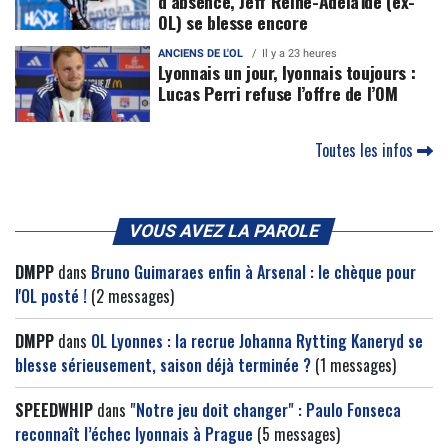
d’absence, Jeff Reine-Adélaïde (ex-
OL) se blesse encore
ANCIENS DE L'OL
Il y a 23 heures
Lyonnais un jour, lyonnais toujours :
Lucas Perri refuse l’offre de l’OM
Toutes les infos
VOUS AVEZ LA PAROLE
DMPP
dans
Bruno Guimaraes enfin à Arsenal : le chèque pour
l'OL posté !
(2 messages)
DMPP
dans
OL Lyonnes : la recrue Johanna Rytting Kaneryd se
blesse sérieusement, saison déjà terminée ?
(1 messages)
SPEEDWHIP
dans
"Notre jeu doit changer" : Paulo Fonseca
reconnaît l’échec lyonnais à Prague
(5 messages)