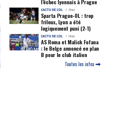
l’échec lyonnais à Prague
L'ACTU DE L'OL
Hier
Sparta Prague-OL : trop
frileux, Lyon a été
logiquement puni (2-1)
L'ACTU DE L'OL
Hier
AS Roma et Malick Fofana
: le Belge annoncé en plan
B pour le club italien
Toutes les infos