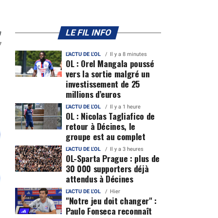
n
LE FIL INFO
7
L'ACTU DE L'OL
Il y a 8 minutes
OL : Orel Mangala poussé
vers la sortie malgré un
investissement de 25
millions d’euros
L'ACTU DE L'OL
Il y a 1 heure
OL : Nicolas Tagliafico de
retour à Décines, le
groupe est au complet
L'ACTU DE L'OL
Il y a 3 heures
OL-Sparta Prague : plus de
30 000 supporters déjà
attendus à Décines
L'ACTU DE L'OL
Hier
"Notre jeu doit changer" :
Paulo Fonseca reconnaît