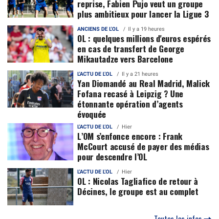
reprise, Fabien Pujo veut un groupe
plus ambitieux pour lancer la Ligue 3
ANCIENS DE L'OL
Il y a 19 heures
OL : quelques millions d'euros espérés
en cas de transfert de George
Mikautadze vers Barcelone
L'ACTU DE L'OL
Il y a 21 heures
Yan Diomandé au Real Madrid, Malick
Fofana recasé à Leipzig ? Une
étonnante opération d’agents
évoquée
L'ACTU DE L'OL
Hier
L’OM s’enfonce encore : Frank
McCourt accusé de payer des médias
pour descendre l’OL
L'ACTU DE L'OL
Hier
OL : Nicolas Tagliafico de retour à
Décines, le groupe est au complet
Toutes les infos