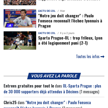
L'ACTU DE L'OL
Hier
"Notre jeu doit changer" : Paulo
Fonseca reconnaît l’échec lyonnais à
Prague
L'ACTU DE L'OL
Il y a 2 jours
Sparta Prague-OL : trop frileux, Lyon
a été logiquement puni (2-1)
Toutes les infos
VOUS AVEZ LA PAROLE
Entrees gratuites pour tout le
dans
OL-Sparta Prague : plus
de 30 000 supporters déjà attendus à Décines
(1 messages)
Chris25
dans
"Notre jeu doit changer" : Paulo Fonseca