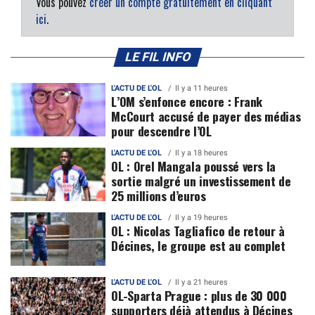
Vous pouvez
créer un compte gratuitement en cliquant
ici
.
LE FIL INFO
L'ACTU DE L'OL
Il y a 11 heures
L’OM s’enfonce encore : Frank
McCourt accusé de payer des médias
pour descendre l’OL
L'ACTU DE L'OL
Il y a 18 heures
OL : Orel Mangala poussé vers la
sortie malgré un investissement de
25 millions d’euros
L'ACTU DE L'OL
Il y a 19 heures
OL : Nicolas Tagliafico de retour à
Décines, le groupe est au complet
L'ACTU DE L'OL
Il y a 21 heures
OL-Sparta Prague : plus de 30 000
supporters déjà attendus à Décines