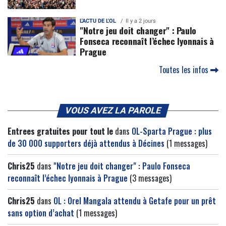
L'ACTU DE L'OL
Il y a 2 jours
"Notre jeu doit changer" : Paulo
Fonseca reconnaît l’échec lyonnais à
Prague
Toutes les infos
VOUS AVEZ LA PAROLE
Entrees gratuites pour tout le
dans
OL-Sparta Prague : plus
de 30 000 supporters déjà attendus à Décines
(1 messages)
Chris25
dans
"Notre jeu doit changer" : Paulo Fonseca
reconnaît l’échec lyonnais à Prague
(3 messages)
Chris25
dans
OL : Orel Mangala attendu à Getafe pour un prêt
sans option d’achat
(1 messages)