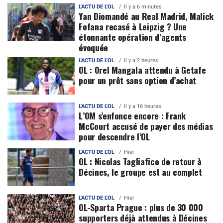
L'ACTU DE L'OL
Il y a 6 minutes
Yan Diomandé au Real Madrid, Malick
Fofana recasé à Leipzig ? Une
étonnante opération d’agents
évoquée
L'ACTU DE L'OL
Il y a 2 heures
OL : Orel Mangala attendu à Getafe
pour un prêt sans option d’achat
L'ACTU DE L'OL
Il y a 16 heures
L’OM s’enfonce encore : Frank
McCourt accusé de payer des médias
pour descendre l’OL
L'ACTU DE L'OL
Hier
OL : Nicolas Tagliafico de retour à
Décines, le groupe est au complet
L'ACTU DE L'OL
Hier
OL-Sparta Prague : plus de 30 000
supporters déjà attendus à Décines