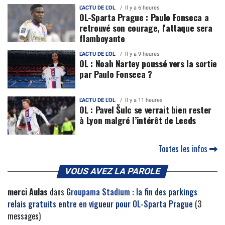
L'ACTU DE L'OL
Il y a 6 heures
OL-Sparta Prague : Paulo Fonseca a
retrouvé son courage, l'attaque sera
flamboyante
L'ACTU DE L'OL
Il y a 9 heures
OL : Noah Nartey poussé vers la sortie
par Paulo Fonseca ?
L'ACTU DE L'OL
Il y a 11 heures
OL : Pavel Šulc se verrait bien rester
à Lyon malgré l’intérêt de Leeds
Toutes les infos
VOUS AVEZ LA PAROLE
merci Aulas
dans
Groupama Stadium : la fin des parkings
relais gratuits entre en vigueur pour OL-Sparta Prague
(3
messages)