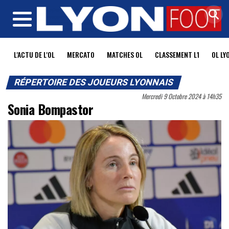
MENU
L'ACTU DE L'OL
MERCATO
MATCHES OL
CLASSEMENT L1
OL LY
RÉPERTOIRE DES JOUEURS LYONNAIS
Mercredi 9 Octobre 2024 à 14h35
Sonia Bompastor