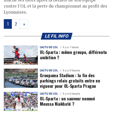
contre l’OL et la perte du championnat au profit des
Lyonnaises.
(current)
1
2
»
LE FIL INFO
L'ACTU DE L'OL
Il y a 1 heure
OL-Sparta : même groupe, différente
ambition ?
L'ACTU DE L'OL
Il y a 3 heures
Groupama Stadium : la fin des
parkings relais gratuits entre en
vigueur pour OL-Sparta Prague
L'ACTU DE L'OL
Il y a 6 heures
OL-Sparta : un sauveur nommé
Moussa Niakhaté ?