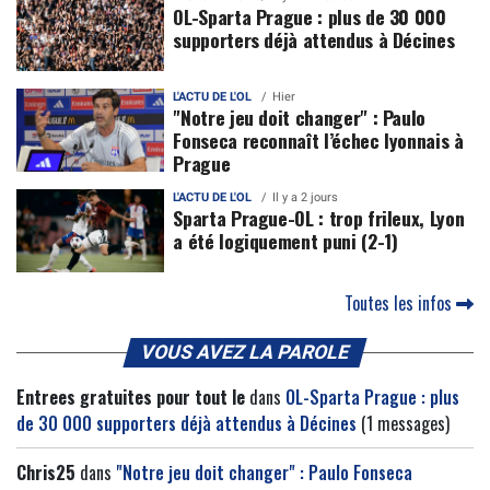
OL-Sparta Prague : plus de 30 000
supporters déjà attendus à Décines
L'ACTU DE L'OL
Hier
"Notre jeu doit changer" : Paulo
Fonseca reconnaît l’échec lyonnais à
Prague
L'ACTU DE L'OL
Il y a 2 jours
Sparta Prague-OL : trop frileux, Lyon
a été logiquement puni (2-1)
Toutes les infos
VOUS AVEZ LA PAROLE
Entrees gratuites pour tout le
dans
OL-Sparta Prague : plus
de 30 000 supporters déjà attendus à Décines
(1 messages)
Chris25
dans
"Notre jeu doit changer" : Paulo Fonseca