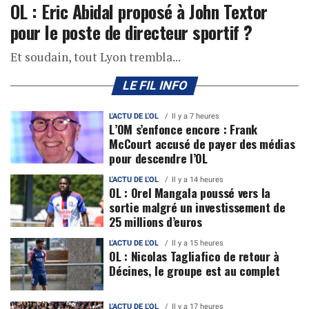
OL : Eric Abidal proposé à John Textor
pour le poste de directeur sportif ?
Et soudain, tout Lyon trembla...
LE FIL INFO
L'ACTU DE L'OL
Il y a 7 heures
L’OM s’enfonce encore : Frank
McCourt accusé de payer des médias
pour descendre l’OL
L'ACTU DE L'OL
Il y a 14 heures
OL : Orel Mangala poussé vers la
sortie malgré un investissement de
25 millions d’euros
L'ACTU DE L'OL
Il y a 15 heures
OL : Nicolas Tagliafico de retour à
Décines, le groupe est au complet
L'ACTU DE L'OL
Il y a 17 heures