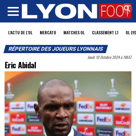
MENU
L'ACTU DE L'OL
MERCATO
MATCHES OL
CLASSEMENT L1
OL LY
RÉPERTOIRE DES JOUEURS LYONNAIS
Jeudi 10 Octobre 2024 à 18h57
Eric Abidal