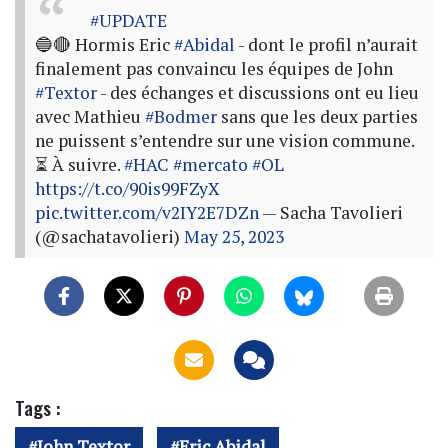
#UPDATE
🔵🔴 Hormis Eric
#Abidal
- dont le profil n’aurait
finalement pas convaincu les équipes de John
#Textor
- des échanges et discussions ont eu lieu
avec Mathieu
#Bodmer
sans que les deux parties
ne puissent s’entendre sur une vision commune.
⏳ À suivre.
#HAC
#mercato
#OL
https://t.co/90is99FZyX
pic.twitter.com/v2IY2E7DZn
— Sacha Tavolieri
(@sachatavolieri)
May 25, 2023
Tags :
John Textor
Eric Abidal