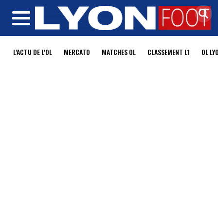
MENU
L'ACTU DE L'OL
MERCATO
MATCHES OL
CLASSEMENT L1
OL LY