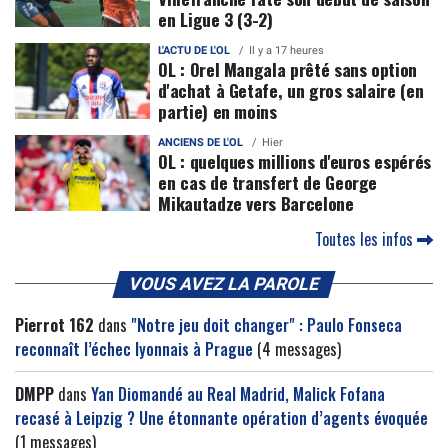
en Ligue 3 (3-2)
L'ACTU DE L'OL
Il y a 17 heures
OL : Orel Mangala prêté sans option
d'achat à Getafe, un gros salaire (en
partie) en moins
ANCIENS DE L'OL
Hier
OL : quelques millions d'euros espérés
en cas de transfert de George
Mikautadze vers Barcelone
Toutes les infos
VOUS AVEZ LA PAROLE
Pierrot 162
dans
"Notre jeu doit changer" : Paulo Fonseca
reconnaît l’échec lyonnais à Prague
(4 messages)
DMPP
dans
Yan Diomandé au Real Madrid, Malick Fofana
recasé à Leipzig ? Une étonnante opération d’agents évoquée
(1 messages)