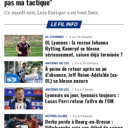
pas ma tactique"
Ce mardi soir, Luis Enrique a eu tout faux.
LE FIL INFO
OL LYONNES
Il y a 14 minutes
OL Lyonnes : la recrue Johanna
Rytting Kaneryd se blesse
sérieusement, saison déjà terminée ?
ANCIENS DE L'OL
Il y a 39 minutes
À peine de retour après un an
d’absence, Jeff Reine-Adélaïde (ex-
OL) se blesse encore
ANCIENS DE L'OL
Il y a 1 heure
Lyonnais un jour, lyonnais toujours :
Lucas Perri refuse l’offre de l’OM
AUTRES CLUBS
Il y a 4 heures
Derby perdu à Bourg-en-Bresse :
Villefranche rate son début de saison