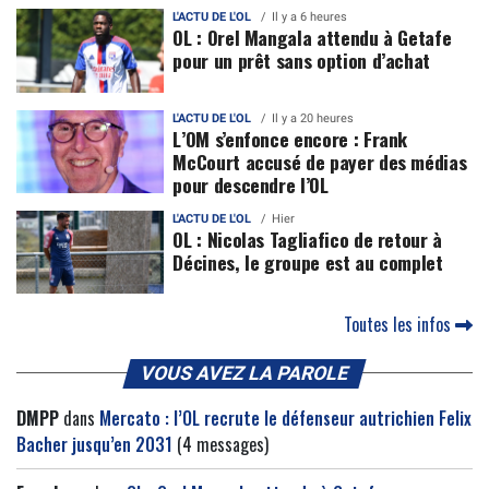
L'ACTU DE L'OL
Il y a 6 heures
OL : Orel Mangala attendu à Getafe
pour un prêt sans option d’achat
L'ACTU DE L'OL
Il y a 20 heures
L’OM s’enfonce encore : Frank
McCourt accusé de payer des médias
pour descendre l’OL
L'ACTU DE L'OL
Hier
OL : Nicolas Tagliafico de retour à
Décines, le groupe est au complet
Toutes les infos
VOUS AVEZ LA PAROLE
DMPP
dans
Mercato : l’OL recrute le défenseur autrichien Felix
Bacher jusqu’en 2031
(4 messages)