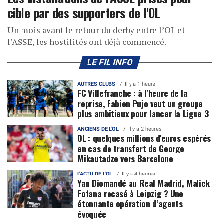
cible par des supporters de l'OL
Un mois avant le retour du derby entre l’OL et
l’ASSE, les hostilités ont déjà commencé.
LE FIL INFO
AUTRES CLUBS
Il y a 1 heure
FC Villefranche : à l'heure de la
reprise, Fabien Pujo veut un groupe
plus ambitieux pour lancer la Ligue 3
ANCIENS DE L'OL
Il y a 2 heures
OL : quelques millions d'euros espérés
en cas de transfert de George
Mikautadze vers Barcelone
L'ACTU DE L'OL
Il y a 4 heures
Yan Diomandé au Real Madrid, Malick
Fofana recasé à Leipzig ? Une
étonnante opération d’agents
évoquée