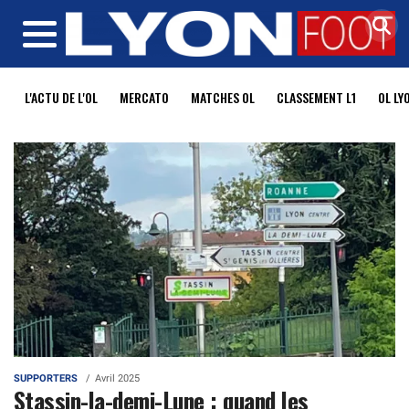
MENU
L'ACTU DE L'OL
MERCATO
MATCHES OL
CLASSEMENT L1
OL LY
SUPPORTERS
Avril 2025
Stassin-la-demi-Lune : quand les