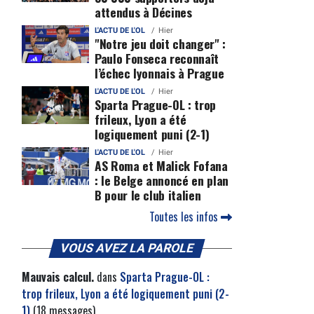
attendus à Décines
L'ACTU DE L'OL
Hier
"Notre jeu doit changer" :
Paulo Fonseca reconnaît
l’échec lyonnais à Prague
L'ACTU DE L'OL
Hier
Sparta Prague-OL : trop
frileux, Lyon a été
logiquement puni (2-1)
L'ACTU DE L'OL
Hier
AS Roma et Malick Fofana
: le Belge annoncé en plan
B pour le club italien
Toutes les infos
VOUS AVEZ LA PAROLE
Mauvais calcul.
dans
Sparta Prague-OL :
trop frileux, Lyon a été logiquement puni (2-
1)
(18 messages)