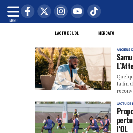
MENU
L'ACTU DE L'OL
MERCATO
ANCIENS D
Samue
L’Aft
Quelqu
la fin 
reconv
L'ACTU DE 
Propo
pertu
l’OL