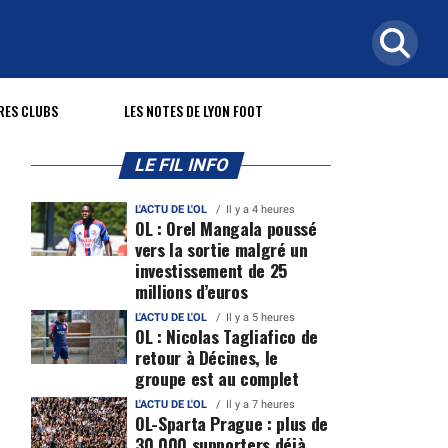
RES CLUBS
LES NOTES DE LYON FOOT
LE FIL INFO
L'ACTU DE L'OL
Il y a 4 heures
OL : Orel Mangala poussé
vers la sortie malgré un
investissement de 25
millions d’euros
L'ACTU DE L'OL
Il y a 5 heures
OL : Nicolas Tagliafico de
retour à Décines, le
groupe est au complet
L'ACTU DE L'OL
Il y a 7 heures
OL-Sparta Prague : plus de
30 000 supporters déjà