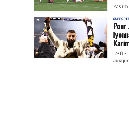
Pas un 
SUPPORT
Pour 
lyonn
Kari
L’Afte
auxque