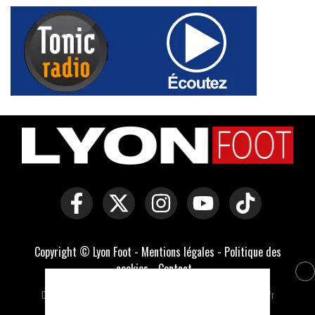
Copyright © Lyon Foot -
Mentions légales
-
Politique des
cookies
-
Contact
-
Domaines officiels :
lyonfoot.com
,
lyonfootball.com
,
lyonfootball.fr