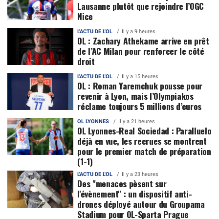
Lausanne plutôt que rejoindre l’OGC
Nice
L'ACTU DE L'OL
Il y a 9 heures
OL : Zachary Athekame arrive en prêt
de l’AC Milan pour renforcer le côté
droit
L'ACTU DE L'OL
Il y a 15 heures
OL : Roman Yaremchuk pousse pour
revenir à Lyon, mais l’Olympiakos
réclame toujours 5 millions d’euros
OL LYONNES
Il y a 21 heures
OL Lyonnes-Real Sociedad : Paralluelo
déjà en vue, les recrues se montrent
pour le premier match de préparation
(1-1)
L'ACTU DE L'OL
Il y a 23 heures
Des "menaces pèsent sur
l'évènement" : un dispositif anti-
drones déployé autour du Groupama
Stadium pour OL-Sparta Prague