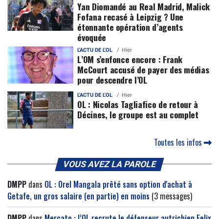
Yan Diomandé au Real Madrid, Malick
Fofana recasé à Leipzig ? Une
étonnante opération d’agents
évoquée
L'ACTU DE L'OL
Hier
L’OM s’enfonce encore : Frank
McCourt accusé de payer des médias
pour descendre l’OL
L'ACTU DE L'OL
Hier
OL : Nicolas Tagliafico de retour à
Décines, le groupe est au complet
Toutes les infos
VOUS AVEZ LA PAROLE
DMPP
dans
OL : Orel Mangala prêté sans option d'achat à
Getafe, un gros salaire (en partie) en moins
(3 messages)
DMPP
dans
Mercato : l’OL recrute le défenseur autrichien Felix