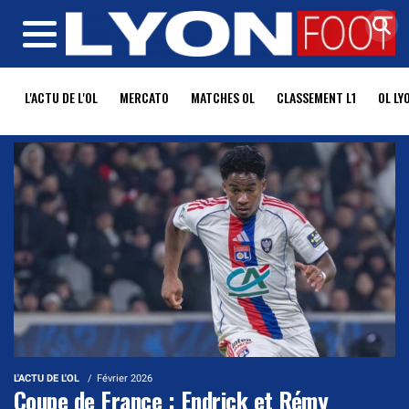
MENU
L'ACTU DE L'OL
MERCATO
MATCHES OL
CLASSEMENT L1
OL LY
L'ACTU DE L'OL
Février 2026
Coupe de France : Endrick et Rémy