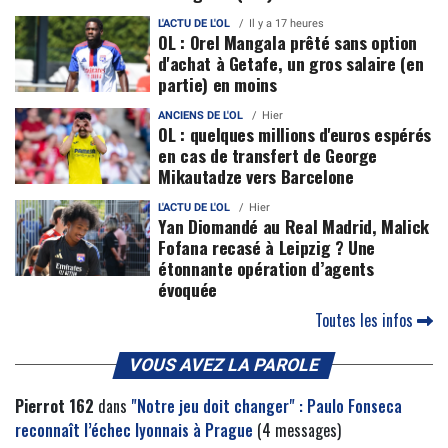
L'ACTU DE L'OL
Il y a 17 heures
OL : Orel Mangala prêté sans option
d'achat à Getafe, un gros salaire (en
partie) en moins
ANCIENS DE L'OL
Hier
OL : quelques millions d'euros espérés
en cas de transfert de George
Mikautadze vers Barcelone
L'ACTU DE L'OL
Hier
Yan Diomandé au Real Madrid, Malick
Fofana recasé à Leipzig ? Une
étonnante opération d’agents
évoquée
Toutes les infos
VOUS AVEZ LA PAROLE
Pierrot 162
dans
"Notre jeu doit changer" : Paulo Fonseca
reconnaît l’échec lyonnais à Prague
(4 messages)