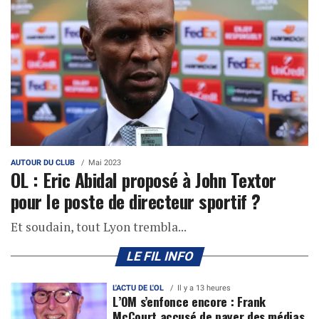
AUTOUR DU CLUB
Mai 2023
OL : Eric Abidal proposé à John Textor
pour le poste de directeur sportif ?
Et soudain, tout Lyon trembla...
LE FIL INFO
L'ACTU DE L'OL
Il y a 13 heures
L’OM s’enfonce encore : Frank
McCourt accusé de payer des médias