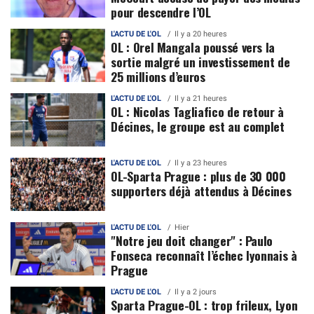
pour descendre l’OL
L'ACTU DE L'OL
Il y a 20 heures
OL : Orel Mangala poussé vers la
sortie malgré un investissement de
25 millions d’euros
L'ACTU DE L'OL
Il y a 21 heures
OL : Nicolas Tagliafico de retour à
Décines, le groupe est au complet
L'ACTU DE L'OL
Il y a 23 heures
OL-Sparta Prague : plus de 30 000
supporters déjà attendus à Décines
L'ACTU DE L'OL
Hier
"Notre jeu doit changer" : Paulo
Fonseca reconnaît l’échec lyonnais à
Prague
L'ACTU DE L'OL
Il y a 2 jours
Sparta Prague-OL : trop frileux, Lyon