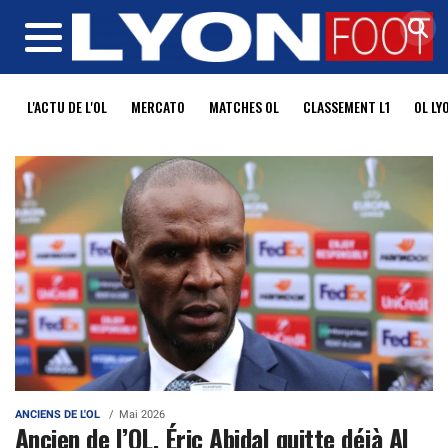
MENU
L'ACTU DE L'OL
MERCATO
MATCHES OL
CLASSEMENT L1
OL LY
ANCIENS DE L'OL
Mai 2026
Ancien de l’OL, Éric Abidal quitte déjà Al