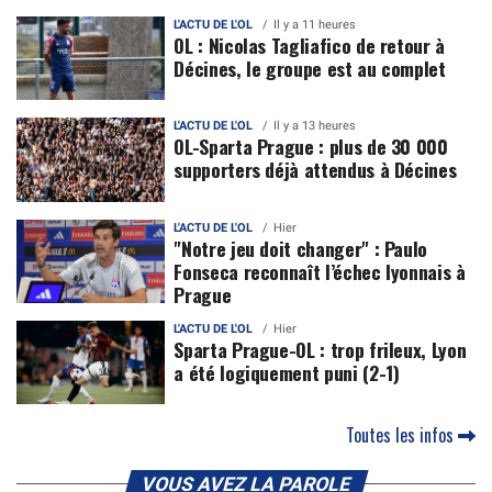
L'ACTU DE L'OL
Il y a 11 heures
OL : Nicolas Tagliafico de retour à
Décines, le groupe est au complet
L'ACTU DE L'OL
Il y a 13 heures
OL-Sparta Prague : plus de 30 000
supporters déjà attendus à Décines
L'ACTU DE L'OL
Hier
"Notre jeu doit changer" : Paulo
Fonseca reconnaît l’échec lyonnais à
Prague
L'ACTU DE L'OL
Hier
Sparta Prague-OL : trop frileux, Lyon
a été logiquement puni (2-1)
Toutes les infos
VOUS AVEZ LA PAROLE