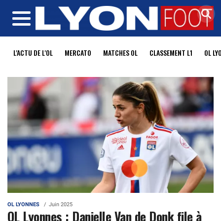
MENU
L'ACTU DE L'OL
MERCATO
MATCHES OL
CLASSEMENT L1
OL LY
OL LYONNES
Juin 2025
OL Lyonnes : Danielle Van de Donk file à