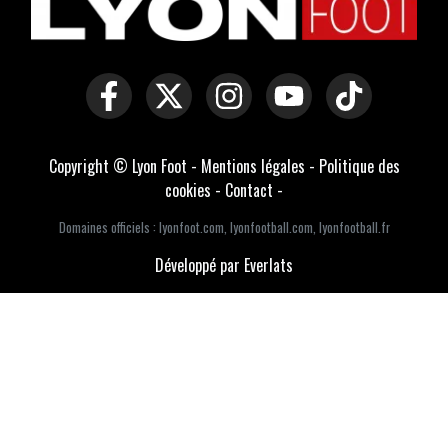
Copyright © Lyon Foot -
Mentions légales
-
Politique des
cookies
-
Contact
-
Domaines officiels :
lyonfoot.com
,
lyonfootball.com
,
lyonfootball.fr
Développé par Everlats