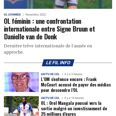
OL LYONNES
Novembre 2022
OL féminin : une confrontation
internationale entre Signe Bruun et
Danielle van de Donk
Dernière trêve internationale de l'année en
approche.
LE FIL INFO
L'ACTU DE L'OL
Il y a 3 heures
L’OM s’enfonce encore : Frank
McCourt accusé de payer des médias
pour descendre l’OL
L'ACTU DE L'OL
Il y a 10 heures
OL : Orel Mangala poussé vers la
sortie malgré un investissement de
25 millions d’euros