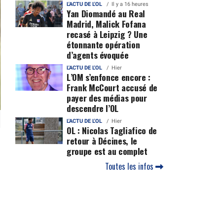
L'ACTU DE L'OL
Il y a 16 heures
Yan Diomandé au Real
Madrid, Malick Fofana
recasé à Leipzig ? Une
étonnante opération
d’agents évoquée
L'ACTU DE L'OL
Hier
L’OM s’enfonce encore :
Frank McCourt accusé de
payer des médias pour
descendre l’OL
L'ACTU DE L'OL
Hier
OL : Nicolas Tagliafico de
retour à Décines, le
groupe est au complet
Toutes les infos