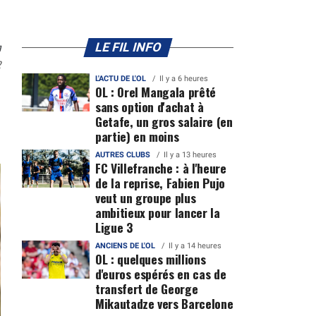
n
LE FIL INFO
2
L'ACTU DE L'OL
Il y a 6 heures
OL : Orel Mangala prêté
sans option d'achat à
Getafe, un gros salaire (en
partie) en moins
AUTRES CLUBS
Il y a 13 heures
FC Villefranche : à l'heure
de la reprise, Fabien Pujo
veut un groupe plus
ambitieux pour lancer la
Ligue 3
ANCIENS DE L'OL
Il y a 14 heures
OL : quelques millions
d'euros espérés en cas de
transfert de George
Mikautadze vers Barcelone