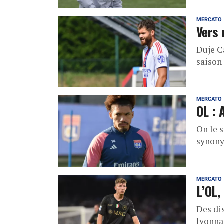
MERCATO
Vers 
Duje Ca
saison
MERCATO
OL : 
On le s
synony
MERCATO
L’OL,
Des di
lyonna