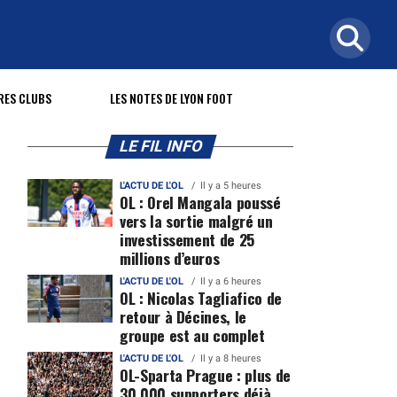
RES CLUBS
LES NOTES DE LYON FOOT
LE FIL INFO
L'ACTU DE L'OL
Il y a 5 heures
OL : Orel Mangala poussé
vers la sortie malgré un
investissement de 25
millions d’euros
L'ACTU DE L'OL
Il y a 6 heures
OL : Nicolas Tagliafico de
retour à Décines, le
groupe est au complet
L'ACTU DE L'OL
Il y a 8 heures
OL-Sparta Prague : plus de
30 000 supporters déjà