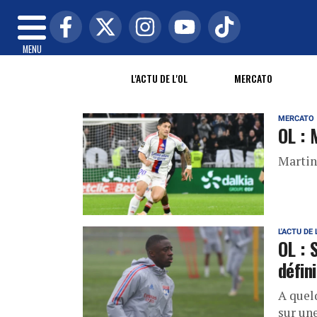
MENU
L'ACTU DE L'OL
MERCATO
MERCATO
OL : 
Martin 
L'ACTU DE 
OL : 
défin
A quel
sur une