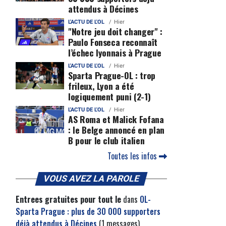
attendus à Décines
L'ACTU DE L'OL
Hier
"Notre jeu doit changer" :
Paulo Fonseca reconnaît
l’échec lyonnais à Prague
L'ACTU DE L'OL
Hier
Sparta Prague-OL : trop
frileux, Lyon a été
logiquement puni (2-1)
L'ACTU DE L'OL
Hier
AS Roma et Malick Fofana
: le Belge annoncé en plan
B pour le club italien
Toutes les infos
VOUS AVEZ LA PAROLE
Entrees gratuites pour tout le
dans
OL-
Sparta Prague : plus de 30 000 supporters
déjà attendus à Décines
(1 messages)