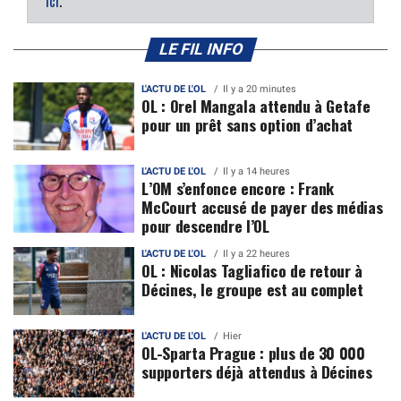
ici
.
LE FIL INFO
L'ACTU DE L'OL
Il y a 20 minutes
OL : Orel Mangala attendu à Getafe
pour un prêt sans option d’achat
L'ACTU DE L'OL
Il y a 14 heures
L’OM s’enfonce encore : Frank
McCourt accusé de payer des médias
pour descendre l’OL
L'ACTU DE L'OL
Il y a 22 heures
OL : Nicolas Tagliafico de retour à
Décines, le groupe est au complet
L'ACTU DE L'OL
Hier
OL-Sparta Prague : plus de 30 000
supporters déjà attendus à Décines