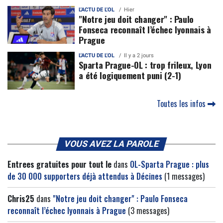
L'ACTU DE L'OL
Hier
"Notre jeu doit changer" : Paulo
Fonseca reconnaît l’échec lyonnais à
Prague
L'ACTU DE L'OL
Il y a 2 jours
Sparta Prague-OL : trop frileux, Lyon
a été logiquement puni (2-1)
Toutes les infos
VOUS AVEZ LA PAROLE
Entrees gratuites pour tout le
dans
OL-Sparta Prague : plus
de 30 000 supporters déjà attendus à Décines
(1 messages)
Chris25
dans
"Notre jeu doit changer" : Paulo Fonseca
reconnaît l’échec lyonnais à Prague
(3 messages)