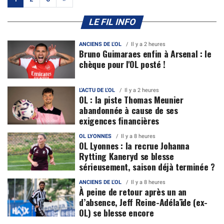
LE FIL INFO
ANCIENS DE L'OL
Il y a 2 heures
Bruno Guimaraes enfin à Arsenal : le
chèque pour l'OL posté !
L'ACTU DE L'OL
Il y a 2 heures
OL : la piste Thomas Meunier
abandonnée à cause de ses
exigences financières
OL LYONNES
Il y a 8 heures
OL Lyonnes : la recrue Johanna
Rytting Kaneryd se blesse
sérieusement, saison déjà terminée ?
ANCIENS DE L'OL
Il y a 8 heures
À peine de retour après un an
d’absence, Jeff Reine-Adélaïde (ex-
OL) se blesse encore