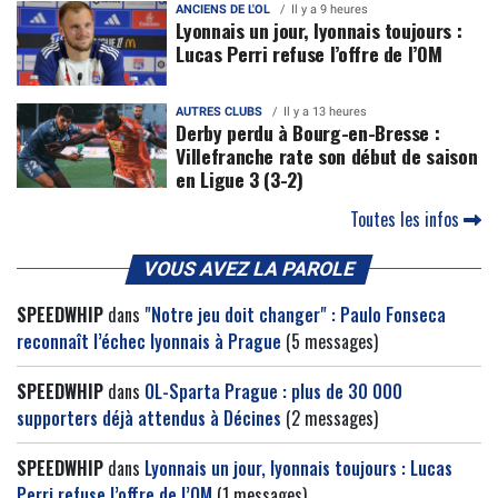
ANCIENS DE L'OL
Il y a 9 heures
Lyonnais un jour, lyonnais toujours :
Lucas Perri refuse l’offre de l’OM
AUTRES CLUBS
Il y a 13 heures
Derby perdu à Bourg-en-Bresse :
Villefranche rate son début de saison
en Ligue 3 (3-2)
Toutes les infos
VOUS AVEZ LA PAROLE
SPEEDWHIP
dans
"Notre jeu doit changer" : Paulo Fonseca
reconnaît l’échec lyonnais à Prague
(5 messages)
SPEEDWHIP
dans
OL-Sparta Prague : plus de 30 000
supporters déjà attendus à Décines
(2 messages)
SPEEDWHIP
dans
Lyonnais un jour, lyonnais toujours : Lucas
Perri refuse l’offre de l’OM
(1 messages)