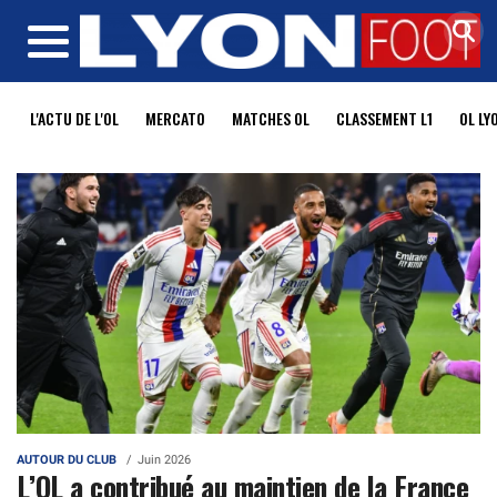
MENU
L'ACTU DE L'OL
MERCATO
MATCHES OL
CLASSEMENT L1
OL LY
AUTOUR DU CLUB
Juin 2026
L’OL a contribué au maintien de la France