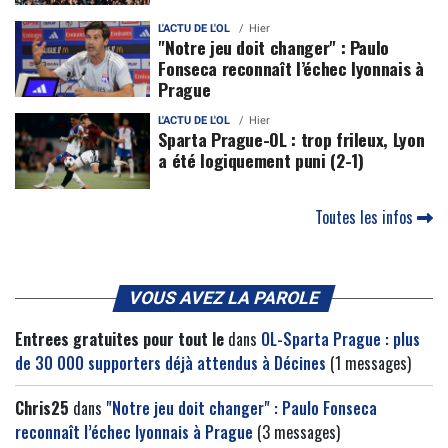
L'ACTU DE L'OL
Hier
"Notre jeu doit changer" : Paulo
Fonseca reconnaît l’échec lyonnais à
Prague
L'ACTU DE L'OL
Hier
Sparta Prague-OL : trop frileux, Lyon
a été logiquement puni (2-1)
Toutes les infos
VOUS AVEZ LA PAROLE
Entrees gratuites pour tout le
dans
OL-Sparta Prague : plus
de 30 000 supporters déjà attendus à Décines
(1 messages)
Chris25
dans
"Notre jeu doit changer" : Paulo Fonseca
reconnaît l’échec lyonnais à Prague
(3 messages)