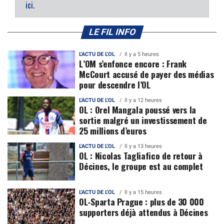
ici
.
LE FIL INFO
L'ACTU DE L'OL
Il y a 5 heures
L’OM s’enfonce encore : Frank
McCourt accusé de payer des médias
pour descendre l’OL
L'ACTU DE L'OL
Il y a 12 heures
OL : Orel Mangala poussé vers la
sortie malgré un investissement de
25 millions d’euros
L'ACTU DE L'OL
Il y a 13 heures
OL : Nicolas Tagliafico de retour à
Décines, le groupe est au complet
L'ACTU DE L'OL
Il y a 15 heures
OL-Sparta Prague : plus de 30 000
supporters déjà attendus à Décines