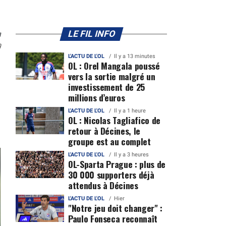
n
LE FIL INFO
9
L'ACTU DE L'OL
Il y a 13 minutes
OL : Orel Mangala poussé
vers la sortie malgré un
investissement de 25
millions d’euros
L'ACTU DE L'OL
Il y a 1 heure
OL : Nicolas Tagliafico de
retour à Décines, le
groupe est au complet
L'ACTU DE L'OL
Il y a 3 heures
OL-Sparta Prague : plus de
30 000 supporters déjà
attendus à Décines
L'ACTU DE L'OL
Hier
"Notre jeu doit changer" :
Paulo Fonseca reconnaît