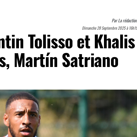
Par
La rédactio
Dimanche 28 Septembre 2025 à 16h1
ntin Tolisso et Khalis
s, Martín Satriano