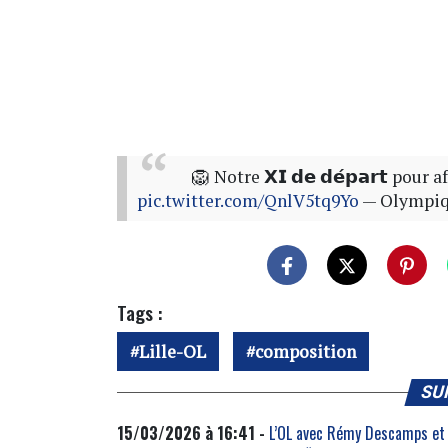
🦁 Notre 𝗫𝗜 𝗱𝗲 𝗱𝗲́𝗽𝗮𝗿𝘁 pou
pic.twitter.com/QnlV5tq9Yo
— Olympiq
Tags :
Lille-OL
composition
SU
15/03/2026 à 16:41 -
L’OL avec Rémy Descamps et 