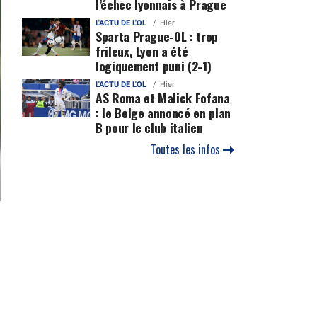
l’échec lyonnais à Prague
L'ACTU DE L'OL
Hier
Sparta Prague-OL : trop
frileux, Lyon a été
logiquement puni (2-1)
L'ACTU DE L'OL
Hier
AS Roma et Malick Fofana
: le Belge annoncé en plan
B pour le club italien
Toutes les infos