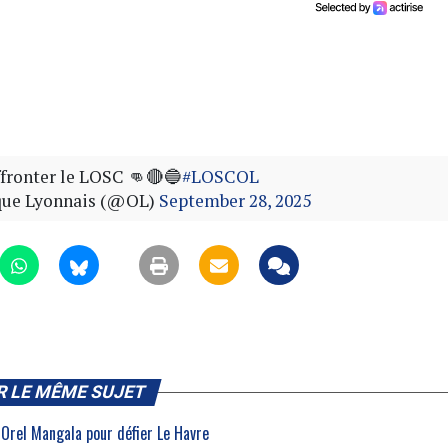
r affronter le LOSC 👊🔴🔵
#LOSCOL
ue Lyonnais (@OL)
September 28, 2025
R LE MÊME SUJET
Orel Mangala pour défier Le Havre