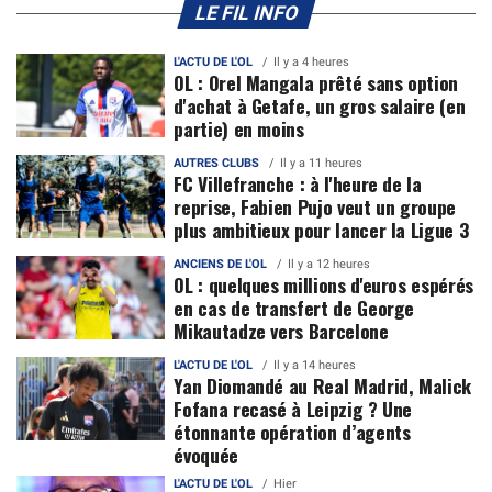
LE FIL INFO
L'ACTU DE L'OL
Il y a 4 heures
OL : Orel Mangala prêté sans option
d'achat à Getafe, un gros salaire (en
partie) en moins
AUTRES CLUBS
Il y a 11 heures
FC Villefranche : à l'heure de la
reprise, Fabien Pujo veut un groupe
plus ambitieux pour lancer la Ligue 3
ANCIENS DE L'OL
Il y a 12 heures
OL : quelques millions d'euros espérés
en cas de transfert de George
Mikautadze vers Barcelone
L'ACTU DE L'OL
Il y a 14 heures
Yan Diomandé au Real Madrid, Malick
Fofana recasé à Leipzig ? Une
étonnante opération d’agents
évoquée
L'ACTU DE L'OL
Hier