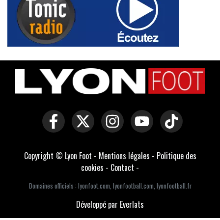
Copyright © Lyon Foot -
Mentions légales
-
Politique des
cookies
-
Contact
-
Domaines officiels :
lyonfoot.com
,
lyonfootball.com
,
lyonfootball.fr
Développé par Everlats