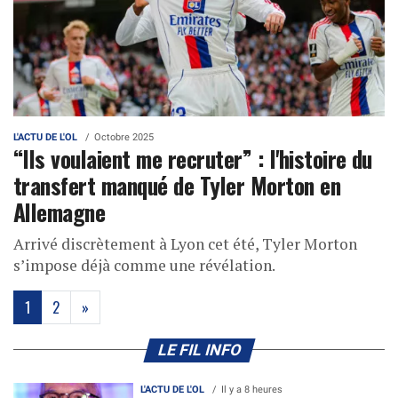
L'ACTU DE L'OL
Octobre 2025
“Ils voulaient me recruter” : l'histoire du
transfert manqué de Tyler Morton en
Allemagne
Arrivé discrètement à Lyon cet été, Tyler Morton
s’impose déjà comme une révélation.
(current)
1
2
»
LE FIL INFO
L'ACTU DE L'OL
Il y a 8 heures