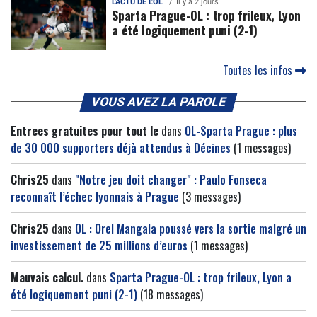
L'ACTU DE L'OL
Il y a 2 jours
Sparta Prague-OL : trop frileux, Lyon
a été logiquement puni (2-1)
Toutes les infos
VOUS AVEZ LA PAROLE
Entrees gratuites pour tout le
dans
OL-Sparta Prague : plus
de 30 000 supporters déjà attendus à Décines
(1 messages)
Chris25
dans
"Notre jeu doit changer" : Paulo Fonseca
reconnaît l’échec lyonnais à Prague
(3 messages)
Chris25
dans
OL : Orel Mangala poussé vers la sortie malgré un
investissement de 25 millions d’euros
(1 messages)
Mauvais calcul.
dans
Sparta Prague-OL : trop frileux, Lyon a
été logiquement puni (2-1)
(18 messages)