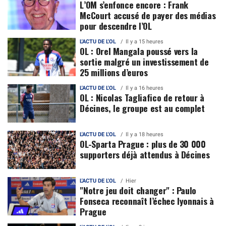
L’OM s’enfonce encore : Frank
McCourt accusé de payer des médias
pour descendre l’OL
L'ACTU DE L'OL
Il y a 15 heures
OL : Orel Mangala poussé vers la
sortie malgré un investissement de
25 millions d’euros
L'ACTU DE L'OL
Il y a 16 heures
OL : Nicolas Tagliafico de retour à
Décines, le groupe est au complet
L'ACTU DE L'OL
Il y a 18 heures
OL-Sparta Prague : plus de 30 000
supporters déjà attendus à Décines
L'ACTU DE L'OL
Hier
"Notre jeu doit changer" : Paulo
Fonseca reconnaît l’échec lyonnais à
Prague