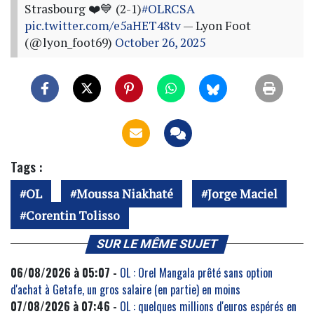
Strasbourg ❤️💙 (2-1)
#OLRCSA
pic.twitter.com/e5aHET48tv
— Lyon Foot
(@lyon_foot69)
October 26, 2025
Tags :
OL
Moussa Niakhaté
Jorge Maciel
Corentin Tolisso
SUR LE MÊME SUJET
06/08/2026 à 05:07 -
OL : Orel Mangala prêté sans option
d'achat à Getafe, un gros salaire (en partie) en moins
07/08/2026 à 07:46 -
OL : quelques millions d'euros espérés en