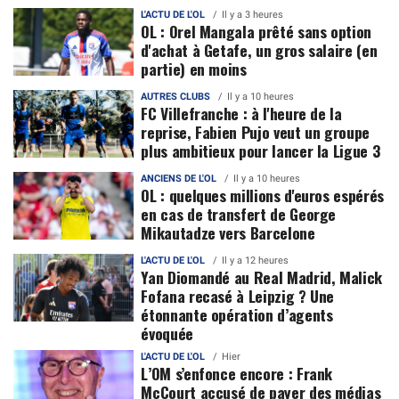
L'ACTU DE L'OL
Il y a 3 heures
OL : Orel Mangala prêté sans option
d'achat à Getafe, un gros salaire (en
partie) en moins
AUTRES CLUBS
Il y a 10 heures
FC Villefranche : à l'heure de la
reprise, Fabien Pujo veut un groupe
plus ambitieux pour lancer la Ligue 3
ANCIENS DE L'OL
Il y a 10 heures
OL : quelques millions d'euros espérés
en cas de transfert de George
Mikautadze vers Barcelone
L'ACTU DE L'OL
Il y a 12 heures
Yan Diomandé au Real Madrid, Malick
Fofana recasé à Leipzig ? Une
étonnante opération d’agents
évoquée
L'ACTU DE L'OL
Hier
L’OM s’enfonce encore : Frank
McCourt accusé de payer des médias