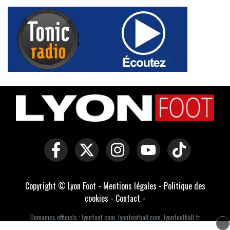
Copyright © Lyon Foot -
Mentions légales
-
Politique des
cookies
-
Contact
-
Domaines officiels :
lyonfoot.com
,
lyonfootball.com
,
lyonfootball.fr