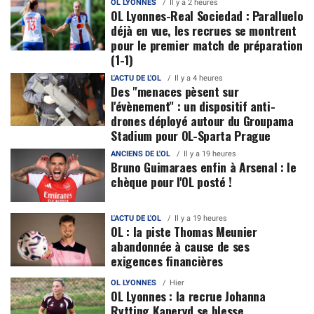
OL LYONNES
Il y a 2 heures
OL Lyonnes-Real Sociedad : Paralluelo
déjà en vue, les recrues se montrent
pour le premier match de préparation
(1-1)
L'ACTU DE L'OL
Il y a 4 heures
Des "menaces pèsent sur
l'évènement" : un dispositif anti-
drones déployé autour du Groupama
Stadium pour OL-Sparta Prague
ANCIENS DE L'OL
Il y a 19 heures
Bruno Guimaraes enfin à Arsenal : le
chèque pour l'OL posté !
L'ACTU DE L'OL
Il y a 19 heures
OL : la piste Thomas Meunier
abandonnée à cause de ses
exigences financières
OL LYONNES
Hier
OL Lyonnes : la recrue Johanna
Rytting Kaneryd se blesse