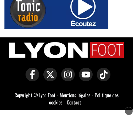
Copyright © Lyon Foot -
Mentions légales
-
Politique des
cookies
-
Contact
-
Domaines officiels :
lyonfoot.com
,
lyonfootball.com
,
lyonfootball.fr
Développé par Everlats