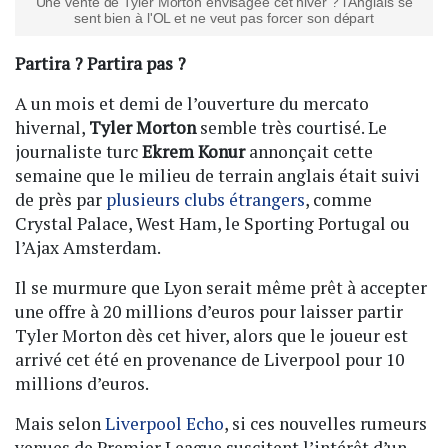
Une vente de Tyler Morton envisagée cet hiver ? l’Anglais se
sent bien à l'OL et ne veut pas forcer son départ
Partira ? Partira pas ?
A un mois et demi de l’ouverture du mercato
hivernal,
Tyler Morton
semble très courtisé. Le
journaliste turc
Ekrem Konur
annonçait cette
semaine que le milieu de terrain anglais était suivi
de près par
plusieurs clubs étrangers
, comme
Crystal Palace, West Ham, le Sporting Portugal ou
l’Ajax Amsterdam.
Il se murmure que Lyon serait même prêt à accepter
une offre à 20 millions d’euros pour laisser partir
Tyler Morton dès cet hiver, alors que le joueur est
arrivé cet été en provenance de Liverpool pour 10
millions d’euros.
Mais selon
Liverpool Echo
, si ces nouvelles rumeurs
venues de Premier League suscitent l’intérêt d’un