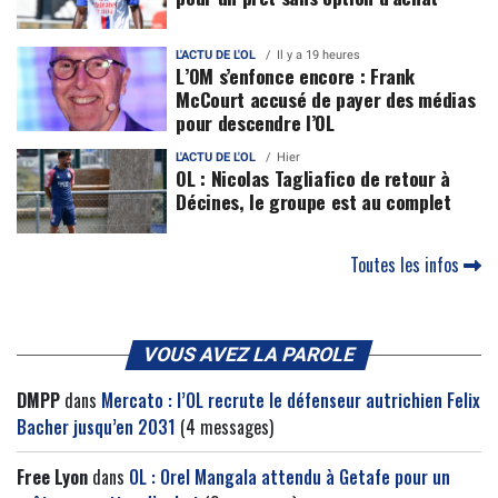
L'ACTU DE L'OL
Il y a 19 heures
L’OM s’enfonce encore : Frank
McCourt accusé de payer des médias
pour descendre l’OL
L'ACTU DE L'OL
Hier
OL : Nicolas Tagliafico de retour à
Décines, le groupe est au complet
Toutes les infos
VOUS AVEZ LA PAROLE
DMPP
dans
Mercato : l’OL recrute le défenseur autrichien Felix
Bacher jusqu’en 2031
(4 messages)
Free Lyon
dans
OL : Orel Mangala attendu à Getafe pour un