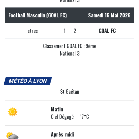
National 3
Football Masculin (GOAL FC)
Samedi 16 Mai 2026
Istres
1
2
GOAL FC
Classement GOAL FC : 9ème
National 3
MÉTÉO À LYON
St Gaétan
Matin
Ciel Dégagé 17°C
Après-midi