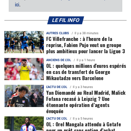
ici
.
LE FIL INFO
AUTRES CLUBS
Il y a 38 minutes
FC Villefranche : à l'heure de la
reprise, Fabien Pujo veut un groupe
plus ambitieux pour lancer la Ligue 3
ANCIENS DE L'OL
Il y a 1 heure
OL : quelques millions d'euros espérés
en cas de transfert de George
Mikautadze vers Barcelone
L'ACTU DE L'OL
Il y a 3 heures
Yan Diomandé au Real Madrid, Malick
Fofana recasé à Leipzig ? Une
étonnante opération d’agents
évoquée
L'ACTU DE L'OL
Il y a 5 heures
OL : Orel Mangala attendu à Getafe
pour un prêt sans option d’achat