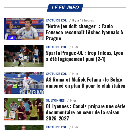
LE FIL INFO
L'ACTU DE L'OL
Il y a 19 heures
"Notre jeu doit changer" : Paulo
Fonseca reconnaît l’échec lyonnais à
Prague
L'ACTU DE L'OL
Hier
Sparta Prague-OL : trop frileux, Lyon
a été logiquement puni (2-1)
L'ACTU DE L'OL
Hier
AS Roma et Malick Fofana : le Belge
annoncé en plan B pour le club italien
OL LYONNES
Hier
OL Lyonnes : Canal+ prépare une série
documentaire au cœur de la saison
2026-2027
L'ACTU DE L'OL
Hier