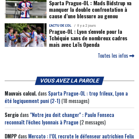
Sparta Prague-OL : Mads Bidstrup va
manquer la double confrontation à
cause d’une blessure au genou
L'ACTU DE L'OL
Il y a 2 jours
Prague-OL : Lyon s'envole pour la
Tchéquie sans de nombreux cadres
mais avec Loïs Openda
Toutes les infos
VOUS AVEZ LA PAROLE
Mauvais calcul.
dans
Sparta Prague-OL : trop frileux, Lyon a
été logiquement puni (2-1)
(18 messages)
Sergio
dans
"Notre jeu doit changer" : Paulo Fonseca
reconnaît l’échec lyonnais à Prague
(2 messages)
DMPP
dans
Mercato : l’OL recrute le défenseur autrichien Felix