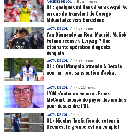
ANCIENS DE L'OL
Il y a 4 heures
OL : quelques millions d'euros espérés
en cas de transfert de George
Mikautadze vers Barcelone
L'ACTU DE L'OL
Il y a 6 heures
Yan Diomandé au Real Madrid, Malick
Fofana recasé à Leipzig ? Une
étonnante opération d’agents
évoquée
L'ACTU DE L'OL
Il y a 8 heures
OL : Orel Mangala attendu à Getafe
pour un prêt sans option d’achat
L'ACTU DE L'OL
Il y a 22 heures
L’OM s’enfonce encore : Frank
McCourt accusé de payer des médias
pour descendre l’OL
L'ACTU DE L'OL
Hier
OL : Nicolas Tagliafico de retour à
Décines, le groupe est au complet