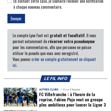
En cochant cette case, je souhaite recevoir une notification
à chaque nouveau commentaire.
Le compte Lyon Foot est
gratuit et facultatif
. Il vous
permet notamment de
réserver votre pseudonyme
pour les commentaires, afin que personne ne puisse
utiliser le pseudo que vous avez enregistré.
Vous pouvez
créer un compte gratuitement en cliquant
ici
.
LE FIL INFO
AUTRES CLUBS
Il y a 3 heures
FC Villefranche : à l'heure de la
reprise, Fabien Pujo veut un groupe
plus ambitieux pour lancer la Ligue 3