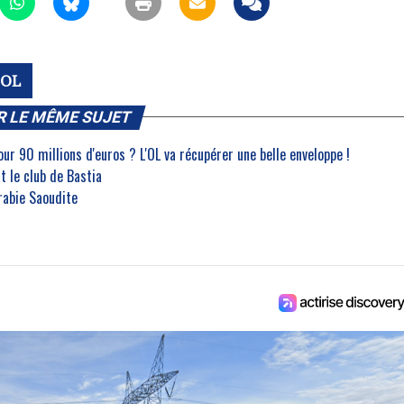
-OL
R LE MÊME SUJET
r 90 millions d'euros ? L'OL va récupérer une belle enveloppe !
t le club de Bastia
Arabie Saoudite