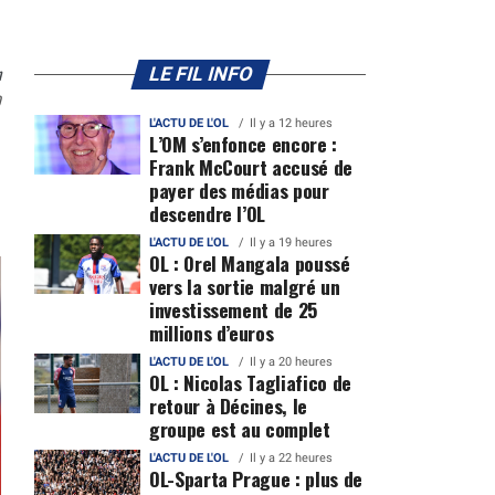
n
LE FIL INFO
0
L'ACTU DE L'OL
Il y a 12 heures
L’OM s’enfonce encore :
Frank McCourt accusé de
payer des médias pour
descendre l’OL
L'ACTU DE L'OL
Il y a 19 heures
OL : Orel Mangala poussé
vers la sortie malgré un
investissement de 25
millions d’euros
L'ACTU DE L'OL
Il y a 20 heures
OL : Nicolas Tagliafico de
retour à Décines, le
groupe est au complet
L'ACTU DE L'OL
Il y a 22 heures
OL-Sparta Prague : plus de