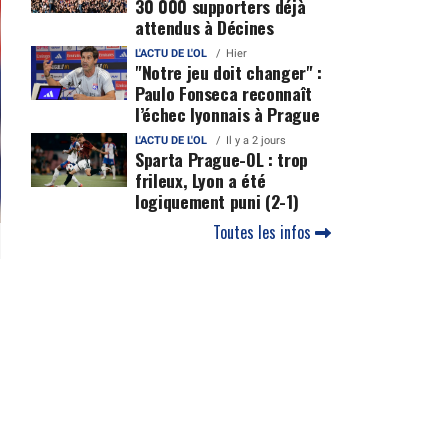
30 000 supporters déjà
attendus à Décines
L'ACTU DE L'OL
Hier
"Notre jeu doit changer" :
Paulo Fonseca reconnaît
l’échec lyonnais à Prague
L'ACTU DE L'OL
Il y a 2 jours
Sparta Prague-OL : trop
frileux, Lyon a été
logiquement puni (2-1)
Toutes les infos