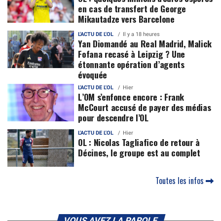
en cas de transfert de George
Mikautadze vers Barcelone
L'ACTU DE L'OL
Il y a 18 heures
Yan Diomandé au Real Madrid, Malick
Fofana recasé à Leipzig ? Une
étonnante opération d’agents
évoquée
L'ACTU DE L'OL
Hier
L’OM s’enfonce encore : Frank
McCourt accusé de payer des médias
pour descendre l’OL
L'ACTU DE L'OL
Hier
OL : Nicolas Tagliafico de retour à
Décines, le groupe est au complet
Toutes les infos
VOUS AVEZ LA PAROLE