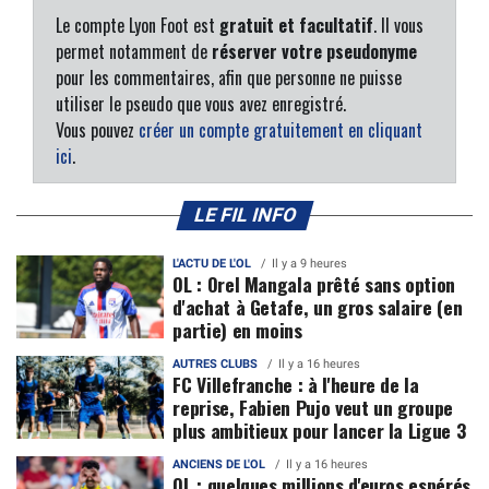
Le compte Lyon Foot est
gratuit et facultatif
. Il vous
permet notamment de
réserver votre pseudonyme
pour les commentaires, afin que personne ne puisse
utiliser le pseudo que vous avez enregistré.
Vous pouvez
créer un compte gratuitement en cliquant
ici
.
LE FIL INFO
L'ACTU DE L'OL
Il y a 9 heures
OL : Orel Mangala prêté sans option
d'achat à Getafe, un gros salaire (en
partie) en moins
AUTRES CLUBS
Il y a 16 heures
FC Villefranche : à l'heure de la
reprise, Fabien Pujo veut un groupe
plus ambitieux pour lancer la Ligue 3
ANCIENS DE L'OL
Il y a 16 heures
OL : quelques millions d'euros espérés