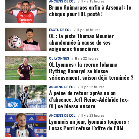
ANCIENS DE L'OL
Il y a 15 heures
Bruno Guimaraes enfin à Arsenal : le
chèque pour l'OL posté !
L'ACTU DE L'OL
Il y a 16 heures
OL : la piste Thomas Meunier
abandonnée à cause de ses
exigences financières
OL LYONNES
Il y a 22 heures
OL Lyonnes : la recrue Johanna
Rytting Kaneryd se blesse
sérieusement, saison déjà terminée ?
ANCIENS DE L'OL
Il y a 22 heures
À peine de retour après un an
d’absence, Jeff Reine-Adélaïde (ex-
OL) se blesse encore
ANCIENS DE L'OL
Il y a 23 heures
Lyonnais un jour, lyonnais toujours :
Lucas Perri refuse l’offre de l’OM