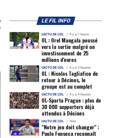
n
LE FIL INFO
0
L'ACTU DE L'OL
Il y a 1 heure
OL : Orel Mangala poussé
vers la sortie malgré un
investissement de 25
millions d’euros
L'ACTU DE L'OL
Il y a 2 heures
OL : Nicolas Tagliafico de
retour à Décines, le
groupe est au complet
L'ACTU DE L'OL
Il y a 4 heures
OL-Sparta Prague : plus de
30 000 supporters déjà
attendus à Décines
L'ACTU DE L'OL
Hier
"Notre jeu doit changer" :
Paulo Fonseca reconnaît