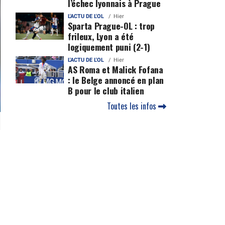
l’échec lyonnais à Prague
L'ACTU DE L'OL
Hier
Sparta Prague-OL : trop
frileux, Lyon a été
logiquement puni (2-1)
L'ACTU DE L'OL
Hier
AS Roma et Malick Fofana
: le Belge annoncé en plan
B pour le club italien
Toutes les infos