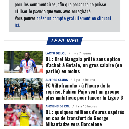
pour les commentaires, afin que personne ne puisse
utiliser le pseudo que vous avez enregistré.
Vous pouvez
créer un compte gratuitement en cliquant
ici
.
LE FIL INFO
L'ACTU DE L'OL
Il y a 7 heures
OL : Orel Mangala prêté sans option
d'achat à Getafe, un gros salaire (en
partie) en moins
AUTRES CLUBS
Il y a 14 heures
FC Villefranche : à l'heure de la
reprise, Fabien Pujo veut un groupe
plus ambitieux pour lancer la Ligue 3
ANCIENS DE L'OL
Il y a 15 heures
OL : quelques millions d'euros espérés
en cas de transfert de George
Mikautadze vers Barcelone