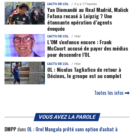
L'ACTU DE L'OL
Il y a 17 heures
Yan Diomandé au Real Madrid, Malick
Fofana recasé à Leipzig ? Une
étonnante opération d’agents
évoquée
L'ACTU DE L'OL
Hier
L’OM s’enfonce encore : Frank
McCourt accusé de payer des médias
pour descendre l’OL
L'ACTU DE L'OL
Hier
OL : Nicolas Tagliafico de retour à
Décines, le groupe est au complet
Toutes les infos
VOUS AVEZ LA PAROLE
DMPP
dans
OL : Orel Mangala prêté sans option d'achat à