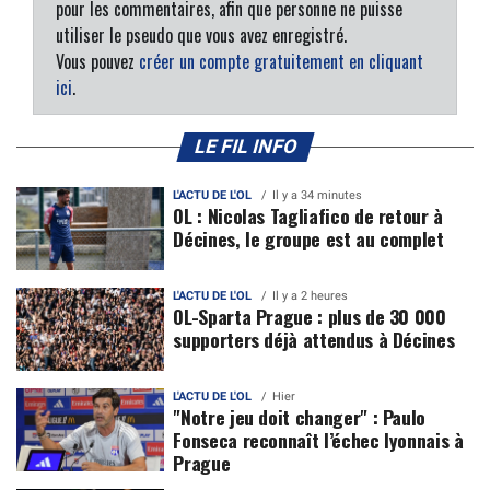
pour les commentaires, afin que personne ne puisse
utiliser le pseudo que vous avez enregistré.
Vous pouvez
créer un compte gratuitement en cliquant
ici
.
LE FIL INFO
L'ACTU DE L'OL
Il y a 34 minutes
OL : Nicolas Tagliafico de retour à
Décines, le groupe est au complet
L'ACTU DE L'OL
Il y a 2 heures
OL-Sparta Prague : plus de 30 000
supporters déjà attendus à Décines
L'ACTU DE L'OL
Hier
"Notre jeu doit changer" : Paulo
Fonseca reconnaît l’échec lyonnais à
Prague