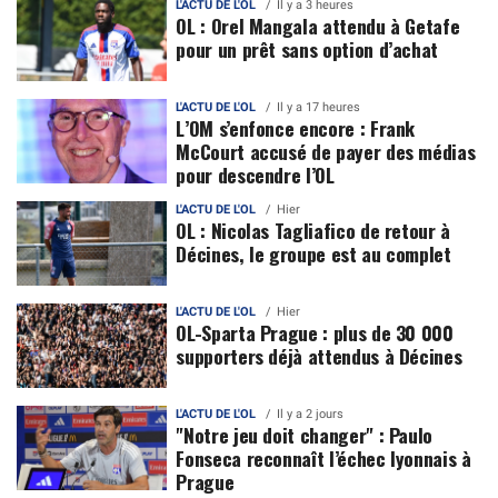
L'ACTU DE L'OL
Il y a 3 heures
OL : Orel Mangala attendu à Getafe
pour un prêt sans option d’achat
L'ACTU DE L'OL
Il y a 17 heures
L’OM s’enfonce encore : Frank
McCourt accusé de payer des médias
pour descendre l’OL
L'ACTU DE L'OL
Hier
OL : Nicolas Tagliafico de retour à
Décines, le groupe est au complet
L'ACTU DE L'OL
Hier
OL-Sparta Prague : plus de 30 000
supporters déjà attendus à Décines
L'ACTU DE L'OL
Il y a 2 jours
"Notre jeu doit changer" : Paulo
Fonseca reconnaît l’échec lyonnais à
Prague