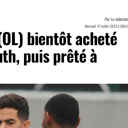
Par
La rédactio
Mercredi 12 Juillet 2023 à 09h3
(OL) bientôt acheté
h, puis prêté à