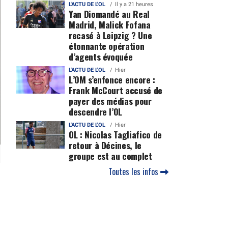
L'ACTU DE L'OL
Il y a 21 heures
Yan Diomandé au Real
Madrid, Malick Fofana
recasé à Leipzig ? Une
étonnante opération
d’agents évoquée
L'ACTU DE L'OL
Hier
L’OM s’enfonce encore :
Frank McCourt accusé de
payer des médias pour
descendre l’OL
L'ACTU DE L'OL
Hier
OL : Nicolas Tagliafico de
retour à Décines, le
groupe est au complet
Toutes les infos