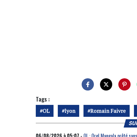
Tags :
OL
lyon
Romain Faivre
SU
06/08/2026 à 05:07 -
OL : Orel Mangala prêté sans