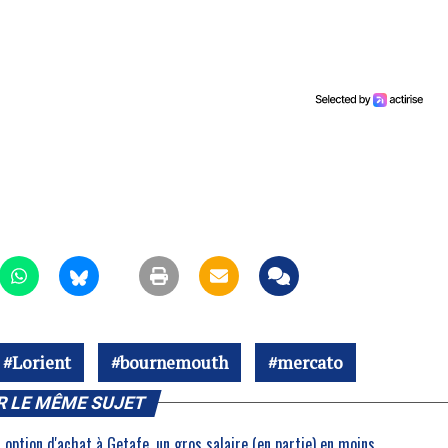
Lorient
bournemouth
mercato
R LE MÊME SUJET
 option d'achat à Getafe, un gros salaire (en partie) en moins