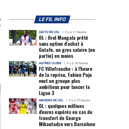
n
LE FIL INFO
7
L'ACTU DE L'OL
Il y a 11 heures
OL : Orel Mangala prêté
sans option d'achat à
Getafe, un gros salaire (en
partie) en moins
AUTRES CLUBS
Il y a 18 heures
FC Villefranche : à l'heure
de la reprise, Fabien Pujo
veut un groupe plus
ambitieux pour lancer la
Ligue 3
ANCIENS DE L'OL
Il y a 19 heures
OL : quelques millions
d'euros espérés en cas de
transfert de George
Mikautadze vers Barcelone