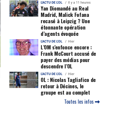
L'ACTU DE L'OL
Il y a 11 heures
Yan Diomandé au Real
Madrid, Malick Fofana
recasé à Leipzig ? Une
étonnante opération
d’agents évoquée
L'ACTU DE L'OL
Hier
L’OM s’enfonce encore :
Frank McCourt accusé de
payer des médias pour
descendre l’OL
L'ACTU DE L'OL
Hier
OL : Nicolas Tagliafico de
retour à Décines, le
groupe est au complet
Toutes les infos