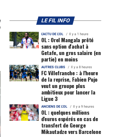
n
LE FIL INFO
0
L'ACTU DE L'OL
Il y a 1 heure
OL : Orel Mangala prêté
sans option d'achat à
Getafe, un gros salaire (en
partie) en moins
AUTRES CLUBS
Il y a 8 heures
FC Villefranche : à l'heure
de la reprise, Fabien Pujo
veut un groupe plus
ambitieux pour lancer la
Ligue 3
ANCIENS DE L'OL
Il y a 9 heures
OL : quelques millions
d'euros espérés en cas de
transfert de George
Mikautadze vers Barcelone