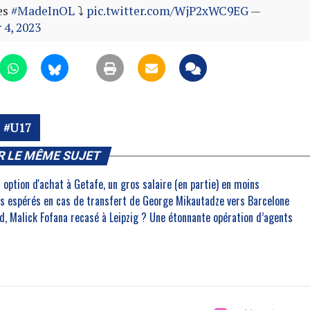
pes
#MadeInOL
⤵
pic.twitter.com/WjP2xWC9EG
—
 4, 2023
U17
R LE MÊME SUJET
 option d'achat à Getafe, un gros salaire (en partie) en moins
ros espérés en cas de transfert de George Mikautadze vers Barcelone
, Malick Fofana recasé à Leipzig ? Une étonnante opération d’agents