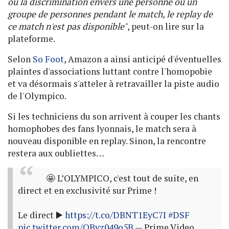
ou la discrimination envers une personne ou un
groupe de personnes pendant le match, le replay de
ce match n'est pas disponible"
, peut-on lire sur la
plateforme.
Selon
So Foot
, Amazon a ainsi anticipé d'éventuelles
plaintes d'associations luttant contre l'homopobie
et va désormais s'atteler à retravailler la piste audio
de l'Olympico.
Si les techniciens du son arrivent à couper les chants
homophobes des fans lyonnais, le match sera à
nouveau disponible en replay. Sinon, la rencontre
restera aux oubliettes…
🤩 L’OLYMPICO, c'est tout de suite, en
direct et en exclusivité sur Prime !
Le direct ▶️
https://t.co/DBNT1EyC7I
#DSF
pic.twitter.com/OByz049o5B
— Prime Video