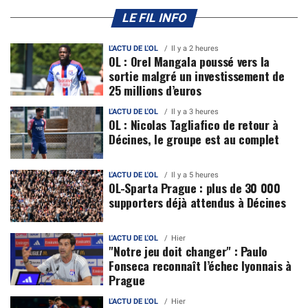
LE FIL INFO
L'ACTU DE L'OL
Il y a 2 heures
OL : Orel Mangala poussé vers la
sortie malgré un investissement de
25 millions d’euros
L'ACTU DE L'OL
Il y a 3 heures
OL : Nicolas Tagliafico de retour à
Décines, le groupe est au complet
L'ACTU DE L'OL
Il y a 5 heures
OL-Sparta Prague : plus de 30 000
supporters déjà attendus à Décines
L'ACTU DE L'OL
Hier
"Notre jeu doit changer" : Paulo
Fonseca reconnaît l’échec lyonnais à
Prague
L'ACTU DE L'OL
Hier