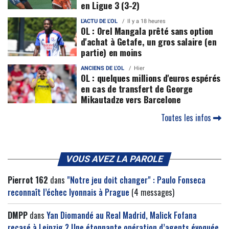
en Ligue 3 (3-2)
L'ACTU DE L'OL
Il y a 18 heures
OL : Orel Mangala prêté sans option
d'achat à Getafe, un gros salaire (en
partie) en moins
ANCIENS DE L'OL
Hier
OL : quelques millions d'euros espérés
en cas de transfert de George
Mikautadze vers Barcelone
Toutes les infos
VOUS AVEZ LA PAROLE
Pierrot 162
dans
"Notre jeu doit changer" : Paulo Fonseca
reconnaît l’échec lyonnais à Prague
(4 messages)
DMPP
dans
Yan Diomandé au Real Madrid, Malick Fofana
recasé à Leipzig ? Une étonnante opération d’agents évoquée