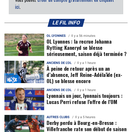
ici
.
LE FIL INFO
OL LYONNES
Il y a 56 minutes
OL Lyonnes : la recrue Johanna
Rytting Kaneryd se blesse
sérieusement, saison déjà terminée ?
ANCIENS DE L'OL
Il y a 1 heure
À peine de retour après un an
d’absence, Jeff Reine-Adélaïde (ex-
OL) se blesse encore
ANCIENS DE L'OL
Il y a 1 heure
Lyonnais un jour, lyonnais toujours :
Lucas Perri refuse l’offre de l’OM
AUTRES CLUBS
Il y a 5 heures
Derby perdu à Bourg-en-Bresse :
Villefranche rate son début de saison