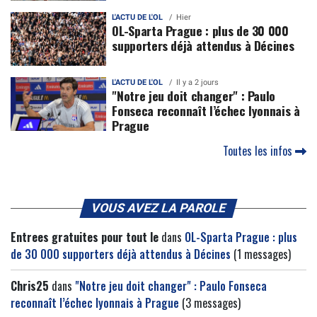
L'ACTU DE L'OL
Hier
OL-Sparta Prague : plus de 30 000
supporters déjà attendus à Décines
L'ACTU DE L'OL
Il y a 2 jours
"Notre jeu doit changer" : Paulo
Fonseca reconnaît l’échec lyonnais à
Prague
Toutes les infos
VOUS AVEZ LA PAROLE
Entrees gratuites pour tout le
dans
OL-Sparta Prague : plus
de 30 000 supporters déjà attendus à Décines
(1 messages)
Chris25
dans
"Notre jeu doit changer" : Paulo Fonseca
reconnaît l’échec lyonnais à Prague
(3 messages)