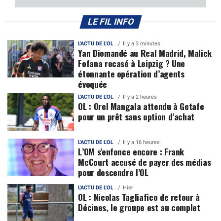
LE FIL INFO
L'ACTU DE L'OL
Il y a 3 minutes
Yan Diomandé au Real Madrid, Malick
Fofana recasé à Leipzig ? Une
étonnante opération d’agents
évoquée
L'ACTU DE L'OL
Il y a 2 heures
OL : Orel Mangala attendu à Getafe
pour un prêt sans option d’achat
L'ACTU DE L'OL
Il y a 16 heures
L’OM s’enfonce encore : Frank
McCourt accusé de payer des médias
pour descendre l’OL
L'ACTU DE L'OL
Hier
OL : Nicolas Tagliafico de retour à
Décines, le groupe est au complet