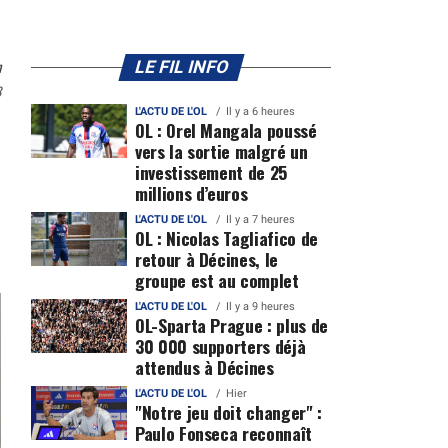
n
LE FIL INFO
3
L'ACTU DE L'OL
Il y a 6 heures
OL : Orel Mangala poussé
vers la sortie malgré un
investissement de 25
millions d’euros
L'ACTU DE L'OL
Il y a 7 heures
OL : Nicolas Tagliafico de
retour à Décines, le
groupe est au complet
L'ACTU DE L'OL
Il y a 9 heures
OL-Sparta Prague : plus de
30 000 supporters déjà
attendus à Décines
L'ACTU DE L'OL
Hier
"Notre jeu doit changer" :
Paulo Fonseca reconnaît