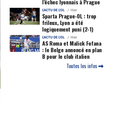
l’échec lyonnais à Prague
L'ACTU DE L'OL
Hier
Sparta Prague-OL : trop
frileux, Lyon a été
logiquement puni (2-1)
L'ACTU DE L'OL
Hier
AS Roma et Malick Fofana
: le Belge annoncé en plan
B pour le club italien
Toutes les infos