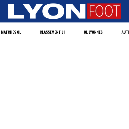
MATCHES OL
CLASSEMENT L1
OL LYONNES
AUT