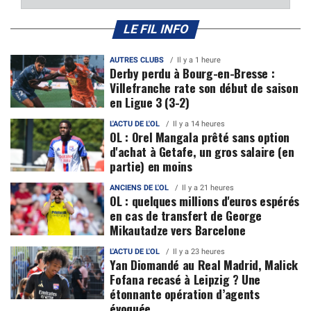
LE FIL INFO
AUTRES CLUBS
Il y a 1 heure
Derby perdu à Bourg-en-Bresse :
Villefranche rate son début de saison
en Ligue 3 (3-2)
L'ACTU DE L'OL
Il y a 14 heures
OL : Orel Mangala prêté sans option
d'achat à Getafe, un gros salaire (en
partie) en moins
ANCIENS DE L'OL
Il y a 21 heures
OL : quelques millions d'euros espérés
en cas de transfert de George
Mikautadze vers Barcelone
L'ACTU DE L'OL
Il y a 23 heures
Yan Diomandé au Real Madrid, Malick
Fofana recasé à Leipzig ? Une
étonnante opération d’agents
évoquée